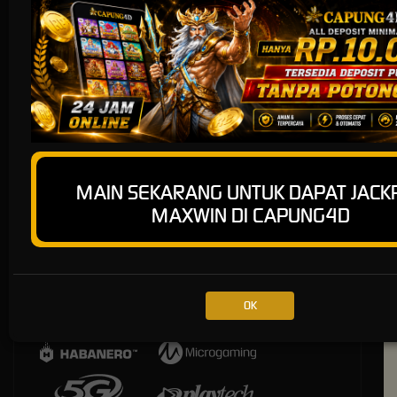
Bermain
©2026 Capung4d. Hak
cipta dilindungi | 18+
Platform Penyedia Layanan
Slots
MAIN SEKARANG UNTUK DAPAT JACK
MAXWIN DI CAPUNG4D
OK