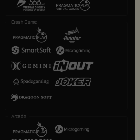
Crash Game
Arcade