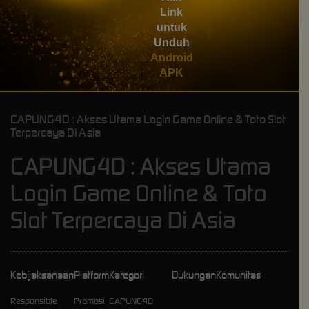
Link
untuk
Unduh
Android
APK
CAPUNG4D : Akses Utama Login Game Online & Toto Slot
Terpercaya Di Asia
CAPUNG4D : Akses Utama
Login Game Online & Toto
Slot Terpercaya Di Asia
Kebijaksanaan
Platform
Kategori
Dukungan
Komunitas
Responsible
Promosi
CAPUNG4D