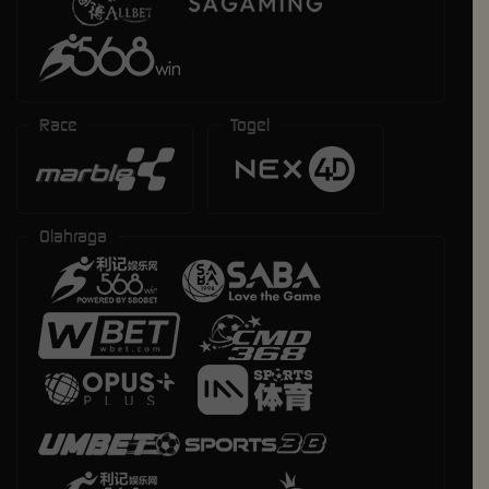
Race
Togel
Olahraga