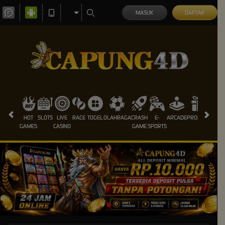
MASUK
DAFTAR
HOT
SLOTS
LIVE
RACE
TOGEL
OLAHRAGA
CRASH
E-
ARCADE
PROMOSI
GAMES
CASINO
GAME
SPORTS