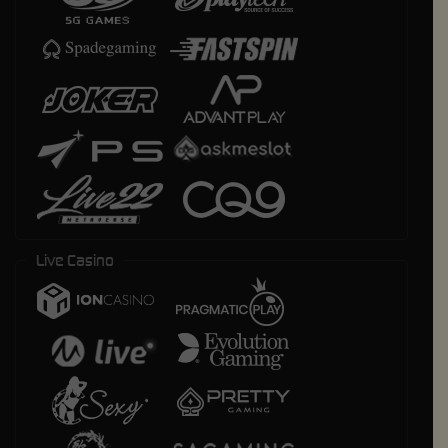
Live Casino