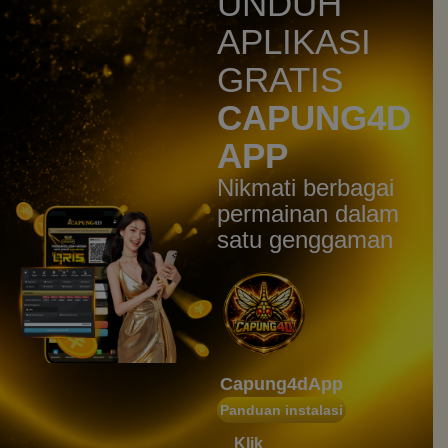
UNDUH
bay****3
APLIKASI
IDR
2,399,200.00
Mahjong Ways 2
GRATIS
milawu****0
CAPUNG4D
IDR
2,207,750.00
Sweet Bonanza 2500
APP
ci****0
Nikmati berbagai
IDR
2,013,340.00
Sweet Bonanza Xmas
permainan dalam
satu genggaman
ja****5
IDR
1,880,300.00
Power of Thor Megaways
wi****a
IDR
1,828,500.00
Candy Village
Capung4dApp
wi****a
IDR
1,705,150.00
Panduan instalasi
Christmas Big Bass Bonanza
Klik