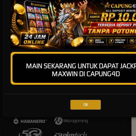
Bermain
©2026 Capung4d. Hak
cipta dilindungi | 18+
Platform Penyedia Layanan
Slots
MAIN SEKARANG UNTUK DAPAT JACK
MAXWIN DI CAPUNG4D
OK