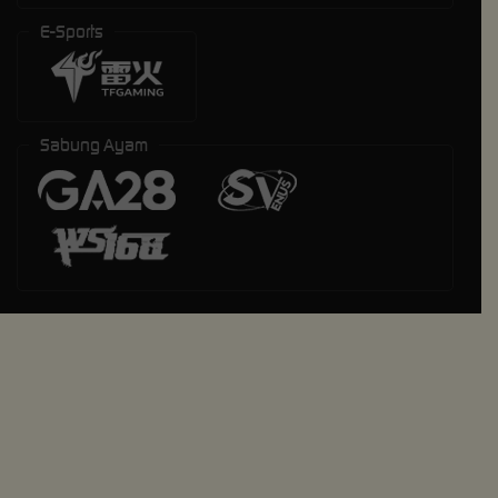
E-Sports
Sabung Ayam