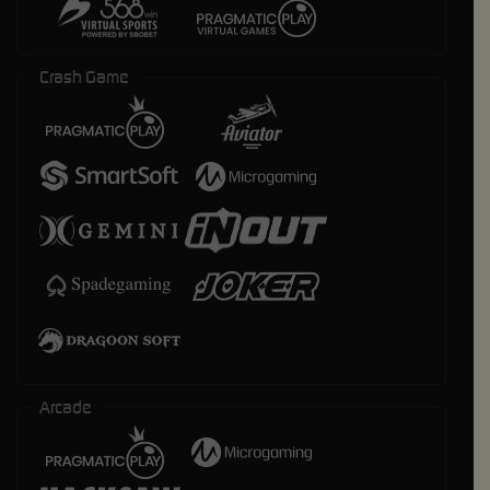
Crash Game
Arcade